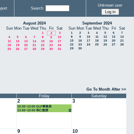
Unknown user
port
Search:
August 2024
September 2024
Sun
Mon
Tue
Wed
Thu
Fri
Sat
Sun
Mon
Tue
Wed
Thu
Fri
Sat
1
3
1
2
3
4
5
6
7
2
8
9
10
11
12
13
14
4
5
6
7
8
10
9
15
16
17
18
19
20
21
11
12
13
14
15
16
17
22
23
24
25
26
27
28
18
19
20
21
22
23
24
29
30
25
26
27
28
29
30
31
Go To Month After >>
Friday
Saturday
2
3
10:30~13:00 GLP事務局
13:30~15:00 和仁教授
9
10