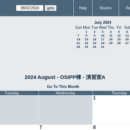
Help
Rooms
Re
July 2024
Sun
Mon
Tue
Wed
Thu
Fri
Sat
1
2
3
4
5
6
7
8
9
10
11
12
13
14
15
16
17
18
19
20
21
22
23
24
25
26
27
28
29
30
31
2024 August - OSIPP棟 - 演習室A
Go To This Month
Tuesday
Wednesday
Thursday
1
7
8