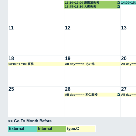
13:30~15:00 高田准教授
14:00~1
16:45~18:30 大槻教授
11
12
13
18
19
20
08:00~17:00 事務
All day====> その他
All day=
25
26
27
All day====> 和仁教授
All day
<< Go To Month Before
External
Internal
type.C