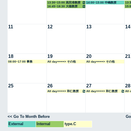
13:30~15:00 高田准教授
14:00~15:00 中嶋教授
13:
16:45~18:30 大槻教授
15:
11
12
13
14
18
19
20
21
08:00~17:00 事務
All day====> その他
All day====> その他
25
26
27
28
All day====> 和仁教授
All day====> 和仁教授
All
<< Go To Month Before
Go
External
Internal
type.C