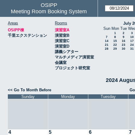
OSIPP
Meeting Room Booking System
Areas
Rooms
July 2
Sun
Mon
Tue
We
OSIPP棟
演習室A
1
2
3
千里エクステンション
演習室B
7
8
9
10
演習室C
14
15
16
17
21
22
23
24
演習室D
28
29
30
31
講義シアター
マルチメディア演習室
会議室
プロジェクト研究室
2024 Augu
<< Go To Month Before
Go
Sunday
Monday
Tuesday
4
5
6
7