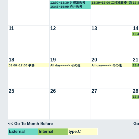
12:00~13:30 片桐准教授
13:30~15:00 二杉准教授
16:
16:45~19:00 赤井教授
11
12
13
14
16:
18
19
20
21
08:00~17:00 事務
All day====> その他
All day====> その他
16:
25
26
27
28
16:
<< Go To Month Before
Go
External
Internal
type.C