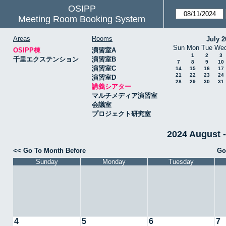
OSIPP
Meeting Room Booking System
Areas
Rooms
July 2
Sun
Mon
Tue
We
OSIPP棟
演習室A
1
2
3
千里エクステンション
演習室B
7
8
9
10
演習室C
14
15
16
17
21
22
23
24
演習室D
28
29
30
31
講義シアター
マルチメディア演習室
会議室
プロジェクト研究室
2024 Augus
<< Go To Month Before
Go
Sunday
Monday
Tuesday
4
5
6
7