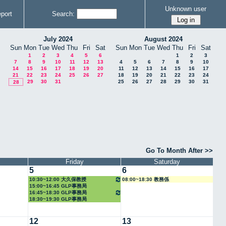
Unknown user
port
Search:
July 2024
August 2024
Sun
Mon
Tue
Wed
Thu
Fri
Sat
Sun
Mon
Tue
Wed
Thu
Fri
Sat
1
2
3
4
5
6
1
2
3
7
8
9
10
11
12
13
4
5
6
7
8
9
10
14
15
16
17
18
19
20
11
12
13
14
15
16
17
21
22
23
24
25
26
27
18
19
20
21
22
23
24
29
30
31
25
26
27
28
29
30
31
28
Go To Month After >>
Friday
Saturday
5
6
10:30~12:00 大久保教授
08:00~18:30 教務係
15:00~16:45 GLP事務局
16:45~18:30 GLP事務局
18:30~19:30 GLP事務局
12
13