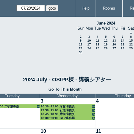
Help
Rooms
Re
June 2024
Sun
Mon
Tue
Wed
Thu
Fri
Sat
1
2
3
4
5
6
7
8
9
10
11
12
13
14
15
16
17
18
19
20
21
22
23
24
25
26
27
28
29
30
2024 July - OSIPP棟 - 講義シアター
Go To This Month
Tuesday
Wednesday
Thursday
3
4
5:00 二杉准教授
10:30~12:00 河村准教授
13:30~15:00 石瀬准教授
16:45~18:30 片桐准教授
18:30~20:00 GLP事務局
10
11