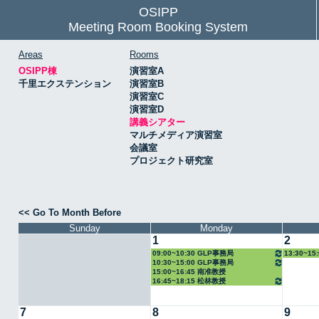
OSIPP
Meeting Room Booking System
Areas
Rooms
OSIPP棟
演習室A
千里エクステンション
演習室B
演習室C
演習室D
講義シアター
マルチメディア演習室
会議室
プロジェクト研究室
<< Go To Month Before
Sunday
Monday
1
2
09:00~10:30 GLP事務局
13:30~1
10:30~15:00 GLP事務局
15:00~16:45 南准教授
16:45~18:15 松林教授
7
8
9