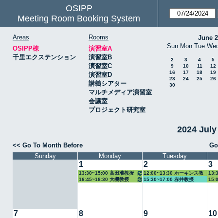
OSIPP
Meeting Room Booking System
Areas
Rooms
June 
Sun
Mon
Tue
We
OSIPP棟
演習室A
千里エクステンション
演習室B
2
3
4
5
演習室C
9
10
11
12
16
17
18
19
演習室D
23
24
25
26
講義シアター
30
マルチメディア演習室
会議室
プロジェクト研究室
2024 Jul
<< Go To Month Before
Go
Sunday
Monday
Tuesday
1
2
3
13:30~15:00 高田准教授
12:00~13:30 ホーキンス教
13:
16:45~18:30 大槻教授
15:30~17:00 赤井教授
15:
授
7
8
9
10