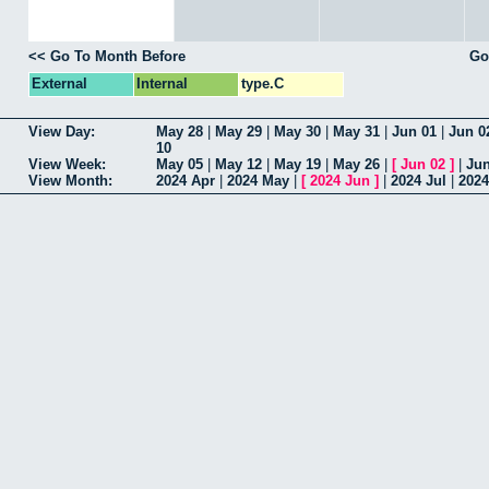
<< Go To Month Before
Go
External
Internal
type.C
View Day:
May 28
|
May 29
|
May 30
|
May 31
|
Jun 01
|
Jun 0
10
View Week:
May 05
|
May 12
|
May 19
|
May 26
|
[
Jun 02
]
|
Jun
View Month:
2024 Apr
|
2024 May
|
[
2024 Jun
]
|
2024 Jul
|
202