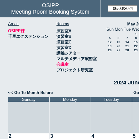
OSIPP
Meeting Room Booking System
Areas
Rooms
May 2
Sun
Mon
Tue
We
OSIPP棟
演習室A
1
千里エクステンション
演習室B
5
6
7
8
演習室C
12
13
14
15
19
20
21
22
演習室D
26
27
28
29
講義シアター
マルチメディア演習室
会議室
プロジェクト研究室
2024 Ju
<< Go To Month Before
Go
Sunday
Monday
Tuesday
2
3
4
5