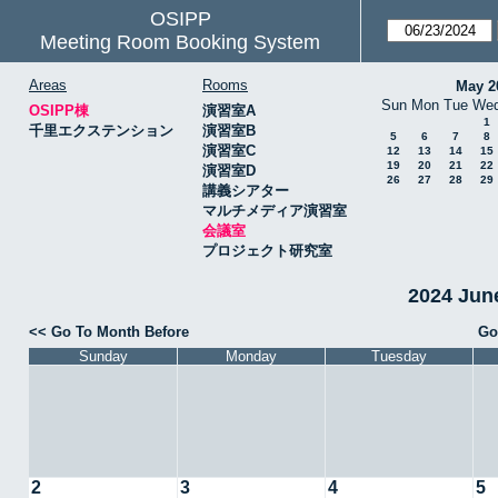
OSIPP
Meeting Room Booking System
Areas
Rooms
May 2
Sun
Mon
Tue
We
OSIPP棟
演習室A
1
千里エクステンション
演習室B
5
6
7
8
演習室C
12
13
14
15
19
20
21
22
演習室D
26
27
28
29
講義シアター
マルチメディア演習室
会議室
プロジェクト研究室
2024 Ju
<< Go To Month Before
Go
Sunday
Monday
Tuesday
2
3
4
5