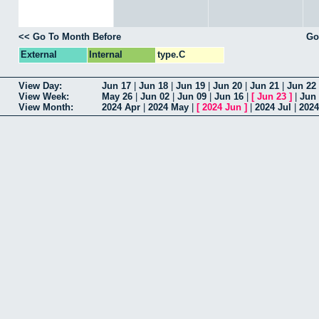
<< Go To Month Before
Go
External
Internal
type.C
View Day:
Jun 17
|
Jun 18
|
Jun 19
|
Jun 20
|
Jun 21
|
Jun 22
View Week:
May 26
|
Jun 02
|
Jun 09
|
Jun 16
|
[
Jun 23
]
|
Jun
View Month:
2024 Apr
|
2024 May
|
[
2024 Jun
]
|
2024 Jul
|
202