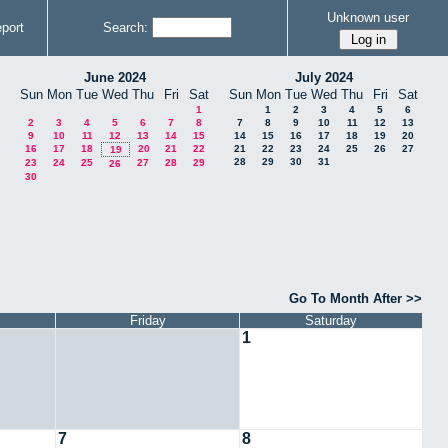
Unknown user
port
Search:
June 2024
July 2024
Sun
Mon
Tue
Wed
Thu
Fri
Sat
Sun
Mon
Tue
Wed
Thu
Fri
Sat
1
1
2
3
4
5
6
2
3
4
5
6
7
8
7
8
9
10
11
12
13
9
10
11
12
13
14
15
14
15
16
17
18
19
20
16
17
18
20
21
22
21
22
23
24
25
26
27
19
28
29
30
31
23
24
25
27
28
29
26
30
Go To Month After >>
Friday
Saturday
1
7
8