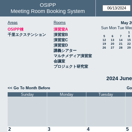
OSIPP
Meeting Room Booking System
Areas
Rooms
May 2
Sun
Mon
Tue
We
OSIPP棟
演習室A
1
千里エクステンション
演習室B
5
6
7
8
演習室C
12
13
14
15
19
20
21
22
演習室D
26
27
28
29
講義シアター
マルチメディア演習室
会議室
プロジェクト研究室
2024 Jun
<< Go To Month Before
Go
Sunday
Monday
Tuesday
2
3
4
5