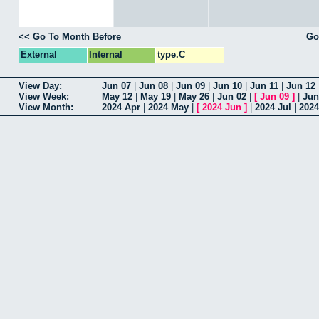
<< Go To Month Before
Go
External
Internal
type.C
View Day:
Jun 07
|
Jun 08
|
Jun 09
|
Jun 10
|
Jun 11
|
Jun 12
View Week:
May 12
|
May 19
|
May 26
|
Jun 02
|
[
Jun 09
]
|
Jun
View Month:
2024 Apr
|
2024 May
|
[
2024 Jun
]
|
2024 Jul
|
202