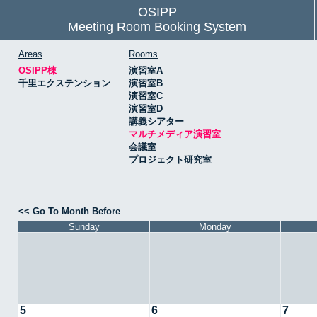
OSIPP
Meeting Room Booking System
Areas
Rooms
OSIPP棟
演習室A
千里エクステンション
演習室B
演習室C
演習室D
講義シアター
マルチメディア演習室
会議室
プロジェクト研究室
<< Go To Month Before
Sunday
Monday
5
6
7