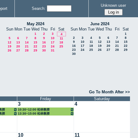
Unknown user
port
Search:
May 2024
June 2024
Sun
Mon
Tue
Wed
Thu
Fri
Sat
Sun
Mon
Tue
Wed
Thu
Fri
Sat
1
2
3
1
4
2
3
4
5
6
7
8
5
6
7
8
9
10
11
9
10
11
12
13
14
15
12
13
14
15
16
17
18
16
17
18
19
20
21
22
19
20
21
22
23
24
25
23
24
25
26
27
28
29
26
27
28
29
30
31
30
Go To Month After >>
Friday
Saturday
3
4
任教授
10:30~12:00 松林教授
任教授
13:30~15:00 松林教授
10
11