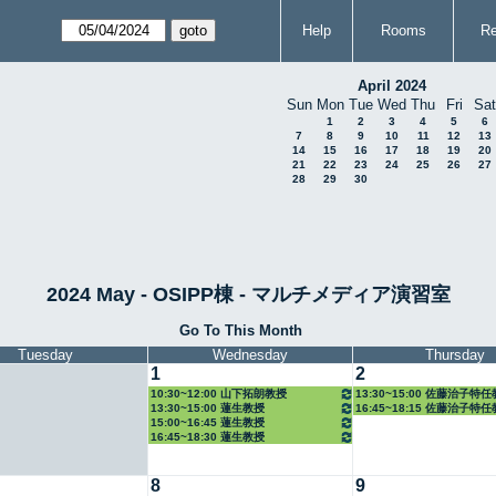
Help
Rooms
Re
April 2024
Sun
Mon
Tue
Wed
Thu
Fri
Sat
1
2
3
4
5
6
7
8
9
10
11
12
13
14
15
16
17
18
19
20
21
22
23
24
25
26
27
28
29
30
2024 May - OSIPP棟 - マルチメディア演習室
Go To This Month
Tuesday
Wednesday
Thursday
1
2
10:30~12:00 山下拓朗教授
13:30~15:00 佐藤治子特
13:30~15:00 蓮生教授
16:45~18:15 佐藤治子特
15:00~16:45 蓮生教授
16:45~18:30 蓮生教授
8
9