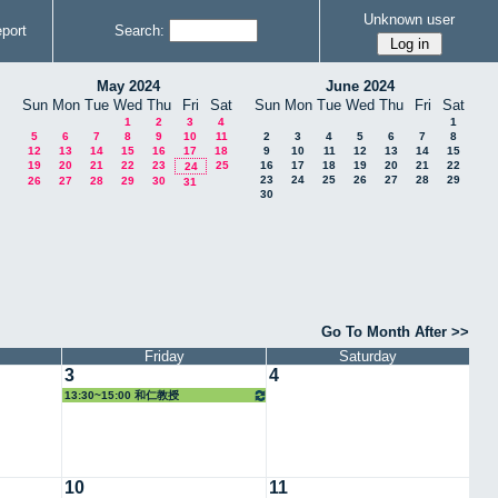
Unknown user
port
Search:
May 2024
June 2024
Sun
Mon
Tue
Wed
Thu
Fri
Sat
Sun
Mon
Tue
Wed
Thu
Fri
Sat
1
2
3
4
1
5
6
7
8
9
10
11
2
3
4
5
6
7
8
12
13
14
15
16
17
18
9
10
11
12
13
14
15
19
20
21
22
23
25
16
17
18
19
20
21
22
24
23
24
25
26
27
28
29
26
27
28
29
30
31
30
Go To Month After >>
Friday
Saturday
3
4
13:30~15:00 和仁教授
10
11