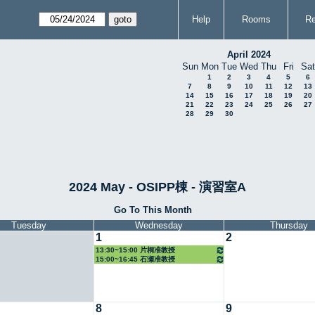
Help
Rooms
Re
April 2024
Sun
Mon
Tue
Wed
Thu
Fri
Sat
1
2
3
4
5
6
7
8
9
10
11
12
13
14
15
16
17
18
19
20
21
22
23
24
25
26
27
28
29
30
2024 May - OSIPP棟 - 演習室A
Go To This Month
Tuesday
Wednesday
Thursday
1
2
13:30~15:00 片桐准教授
15:00~16:45 石瀬准教授
8
9