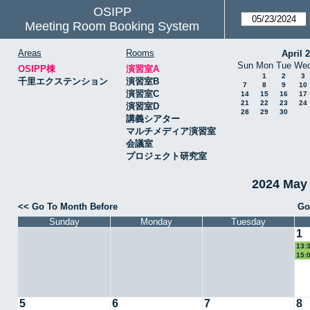
OSIPP
Meeting Room Booking System
Areas
Rooms
April 
Sun
Mon
Tue
We
OSIPP棟
演習室A
1
2
3
千里エクステンション
演習室B
7
8
9
10
演習室C
14
15
16
17
21
22
23
24
演習室D
28
29
30
講義シアター
マルチメディア演習室
会議室
プロジェクト研究室
2024 May
<< Go To Month Before
Go
Sunday
Monday
Tuesday
1
13:
15:
5
6
7
8