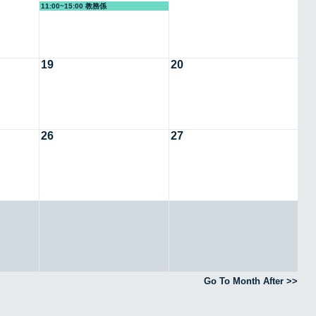
11:00~15:00 教務係
19
20
26
27
Go To Month After >>