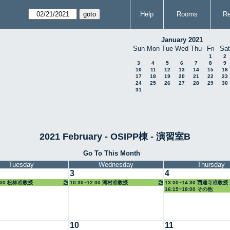
Help
Rooms
Re
January 2021
Sun
Mon
Tue
Wed
Thu
Fri
Sat
1
2
3
4
5
6
7
8
9
10
11
12
13
14
15
16
17
18
19
20
21
22
23
24
25
26
27
28
29
30
31
2021 February - OSIPP棟 - 演習室B
Go To This Month
Tuesday
Wednesday
Thursday
3
4
8:00 松林准教授
10:30~12:00 河村准教授
13:00~14:30 西連寺准教授
16:15~18:00 その他
10
11