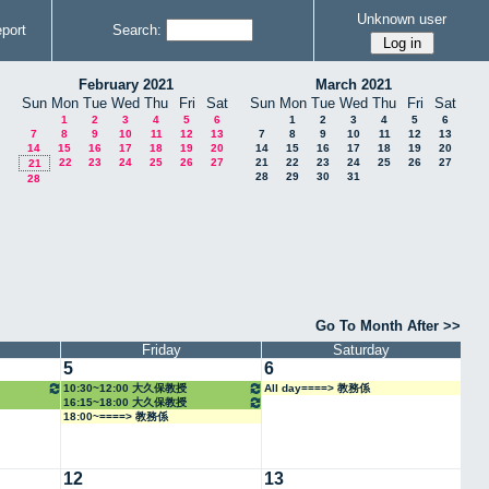
Unknown user
port
Search:
February 2021
March 2021
Sun
Mon
Tue
Wed
Thu
Fri
Sat
Sun
Mon
Tue
Wed
Thu
Fri
Sat
1
2
3
4
5
6
1
2
3
4
5
6
7
8
9
10
11
12
13
7
8
9
10
11
12
13
14
15
16
17
18
19
20
14
15
16
17
18
19
20
22
23
24
25
26
27
21
22
23
24
25
26
27
21
28
29
30
31
28
Go To Month After >>
Friday
Saturday
5
6
10:30~12:00 大久保教授
All day====> 教務係
16:15~18:00 大久保教授
18:00~====> 教務係
12
13