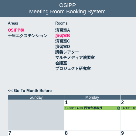
OSIPP
Meeting Room Booking System
Areas
Rooms
OSIPP棟
演習室A
千里エクステンション
演習室B
演習室C
演習室D
講義シアター
マルチメディア演習室
会議室
プロジェクト研究室
<< Go To Month Before
Sunday
Monday
1
2
13:00~14:30 西連寺准教授
16:15~1
7
8
9