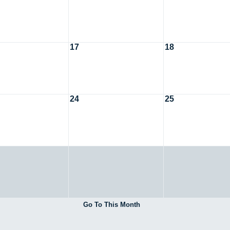
17
18
24
25
Go To This Month