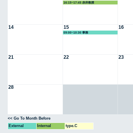
16:15~17:45 赤井教授
14
15
16
09:00~10:30 事務
21
22
23
28
<< Go To Month Before
External
Internal
type.C