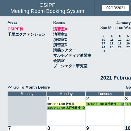
OSIPP
Meeting Room Booking System
Areas
Rooms
January
Sun
Mon
Tue
We
OSIPP棟
演習室A
千里エクステンション
演習室B
3
4
5
6
演習室C
10
11
12
13
17
18
19
20
演習室D
24
25
26
27
講義シアター
31
マルチメディア演習室
会議室
プロジェクト研究室
2021 Febru
<< Go To Month Before
Go
Sunday
Monday
Tuesday
1
2
3
09:00~14:00 教務係
16:15~18:00 南准教授
16:
14:30~18:00 木戸准教授
7
8
9
10