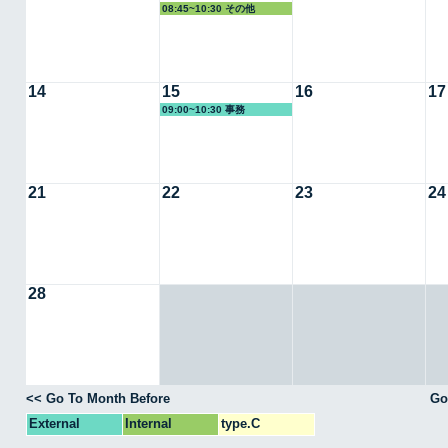
08:45~10:30 その他
14
15
16
17
09:00~10:30 事務
21
22
23
24
28
<< Go To Month Before
Go
External
Internal
type.C