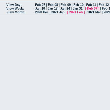
View Day:
Feb 07
|
Feb 08
|
Feb 09
|
Feb 10
|
Feb 11
|
Feb 12
View Week:
Jan 10
|
Jan 17
|
Jan 24
|
Jan 31
|
[
Feb 07
]
|
Feb 
View Month:
2020 Dec
|
2021 Jan
|
[
2021 Feb
]
|
2021 Mar
|
202