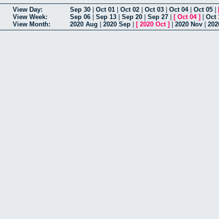
View Day:
Sep 30
|
Oct 01
|
Oct 02
|
Oct 03
|
Oct 04
|
Oct 05
|
View Week:
Sep 06
|
Sep 13
|
Sep 20
|
Sep 27
|
[
Oct 04
]
|
Oct 
View Month:
2020 Aug
|
2020 Sep
|
[
2020 Oct
]
|
2020 Nov
|
202