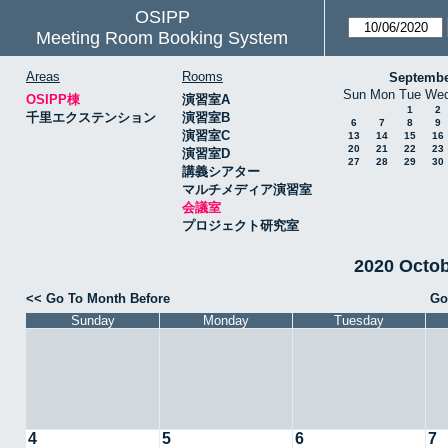
OSIPP
Meeting Room Booking System
Areas
Rooms
Septembe
Sun
Mon
Tue
We
OSIPP棟
演習室A
1
2
千里エクステンション
演習室B
6
7
8
9
演習室C
13
14
15
16
20
21
22
23
演習室D
27
28
29
30
講義シアター
マルチメディア演習室
会議室
プロジェクト研究室
2020 Octo
<< Go To Month Before
Go
Sunday
Monday
Tuesday
4
5
6
7