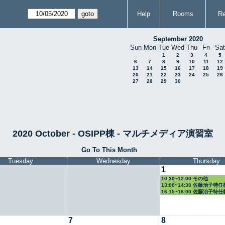
Help
Rooms
Re
September 2020
Sun
Mon
Tue
Wed
Thu
Fri
Sat
1
2
3
4
5
6
7
8
9
10
11
12
13
14
15
16
17
18
19
20
21
22
23
24
25
26
27
28
29
30
2020 October - OSIPP棟 - マルチメディア演習室
Go To This Month
Tuesday
Wednesday
Thursday
1
10:30~12:00 その他
13:00~14:30 佐藤治子特
16:15~18:00 佐藤治子特
7
8