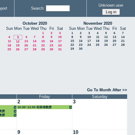
Unknown user
port
Search:
October 2020
November 2020
Sun
Mon
Tue
Wed
Thu
Fri
Sat
Sun
Mon
Tue
Wed
Thu
Fri
Sat
1
2
3
1
2
3
4
5
6
7
4
6
7
8
9
10
8
9
10
11
12
13
14
5
15
16
17
18
19
20
21
11
13
14
15
16
17
12
22
23
24
25
26
27
28
18
19
20
21
22
23
24
29
30
25
26
27
28
29
30
31
Go To Month After >>
Friday
Saturday
2
3
10:30~12:00 松林准教授
任教授
任教授
9
10