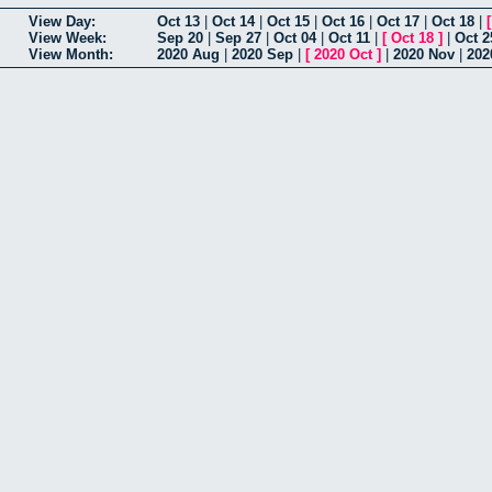
View Day:
Oct 13
|
Oct 14
|
Oct 15
|
Oct 16
|
Oct 17
|
Oct 18
|
View Week:
Sep 20
|
Sep 27
|
Oct 04
|
Oct 11
|
[
Oct 18
]
|
Oct 2
View Month:
2020 Aug
|
2020 Sep
|
[
2020 Oct
]
|
2020 Nov
|
202