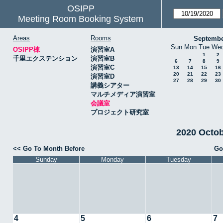
OSIPP
Meeting Room Booking System
Areas
Rooms
Septembe
Sun
Mon
Tue
We
OSIPP棟
演習室A
1
2
千里エクステンション
演習室B
6
7
8
9
演習室C
13
14
15
16
20
21
22
23
演習室D
27
28
29
30
講義シアター
マルチメディア演習室
会議室
プロジェクト研究室
2020 Octo
<< Go To Month Before
Go
Sunday
Monday
Tuesday
4
5
6
7