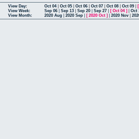
View Day:
Oct 04
|
Oct 05
|
Oct 06
|
Oct 07
|
Oct 08
|
Oct 09
|
View Week:
Sep 06
|
Sep 13
|
Sep 20
|
Sep 27
|
[
Oct 04
]
|
Oct 
View Month:
2020 Aug
|
2020 Sep
|
[
2020 Oct
]
|
2020 Nov
|
202