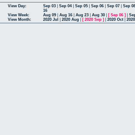
View Day:
Sep 03
|
Sep 04
|
Sep 05
|
Sep 06
|
Sep 07
|
Sep 0
16
View Week:
Aug 09
|
Aug 16
|
Aug 23
|
Aug 30
|
[
Sep 06
]
|
Se
View Month:
2020 Jul
|
2020 Aug
|
[
2020 Sep
]
|
2020 Oct
|
2020