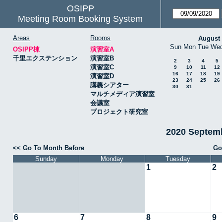
OSIPP
Meeting Room Booking System
Areas
Rooms
August
Sun
Mon
Tue
We
OSIPP棟
演習室A
千里エクステンション
演習室B
2
3
4
5
演習室C
9
10
11
12
16
17
18
19
演習室D
23
24
25
26
講義シアター
30
31
マルチメディア演習室
会議室
プロジェクト研究室
2020 Septe
<< Go To Month Before
Go
Sunday
Monday
Tuesday
1
2
6
7
8
9