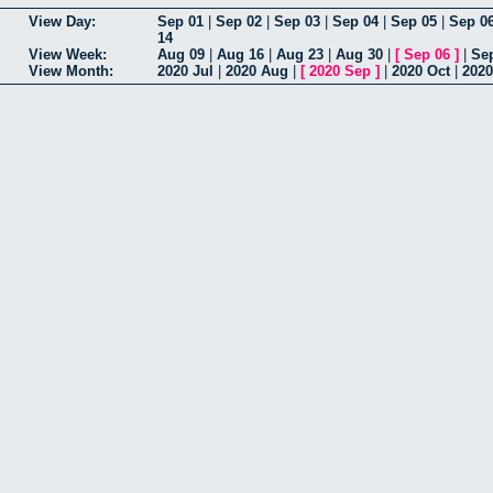
View Day:
Sep 01
|
Sep 02
|
Sep 03
|
Sep 04
|
Sep 05
|
Sep 0
14
View Week:
Aug 09
|
Aug 16
|
Aug 23
|
Aug 30
|
[
Sep 06
]
|
Se
View Month:
2020 Jul
|
2020 Aug
|
[
2020 Sep
]
|
2020 Oct
|
2020