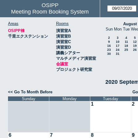
OSIPP
Meeting Room Booking System
Areas
Rooms
August
Sun
Mon
Tue
We
OSIPP棟
演習室A
千里エクステンション
演習室B
2
3
4
5
演習室C
9
10
11
12
16
17
18
19
演習室D
23
24
25
26
講義シアター
30
31
マルチメディア演習室
会議室
プロジェクト研究室
2020 Septe
<< Go To Month Before
Go
Sunday
Monday
Tuesday
1
2
6
7
8
9