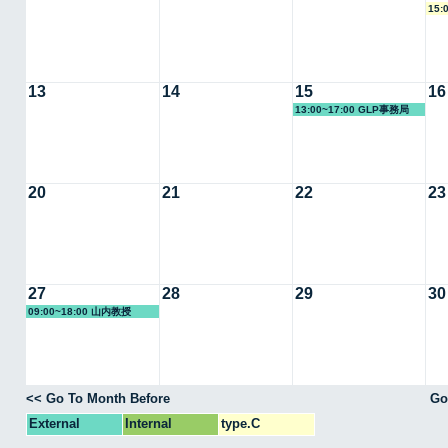
15:
13
14
15
16
13:00~17:00 GLP事務局
20
21
22
23
27
28
29
30
09:00~18:00 山内教授
<< Go To Month Before
Go
External
Internal
type.C