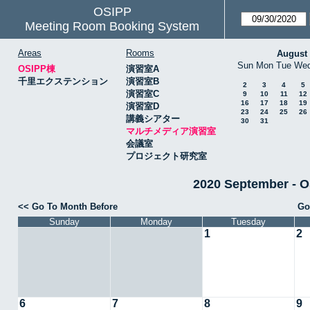
OSIPP
Meeting Room Booking System
Areas
Rooms
August
Sun
Mon
Tue
We
OSIPP棟
演習室A
千里エクステンション
演習室B
2
3
4
5
演習室C
9
10
11
12
16
17
18
19
演習室D
23
24
25
26
講義シアター
30
31
マルチメディア演習室
会議室
プロジェクト研究室
2020 September
<< Go To Month Before
Go
Sunday
Monday
Tuesday
1
2
6
7
8
9