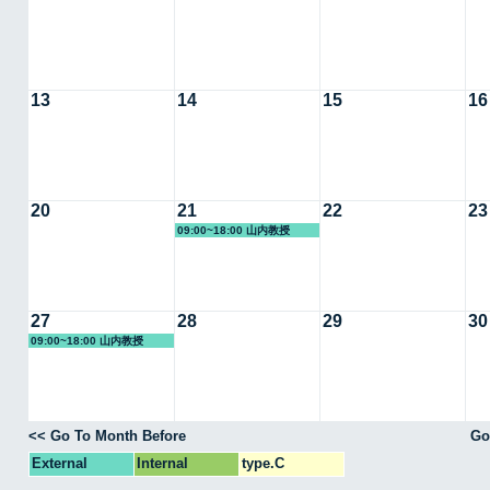
13
14
15
16
20
21
22
23
09:00~18:00 山内教授
27
28
29
30
09:00~18:00 山内教授
<< Go To Month Before
Go
External
Internal
type.C