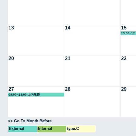
13
14
15
13:00~1
20
21
22
27
28
29
09:00~18:00 山内教授
<< Go To Month Before
External
Internal
type.C