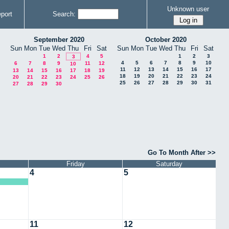
Unknown user
port
Search:
September 2020
October 2020
Sun
Mon
Tue
Wed
Thu
Fri
Sat
Sun
Mon
Tue
Wed
Thu
Fri
Sat
1
2
4
5
1
2
3
3
4
5
6
7
8
9
10
6
7
8
9
11
12
10
11
12
13
14
15
16
17
13
14
15
16
17
18
19
18
19
20
21
22
23
24
20
21
22
23
24
25
26
25
26
27
28
29
30
31
27
28
29
30
Go To Month After >>
Friday
Saturday
4
5
11
12