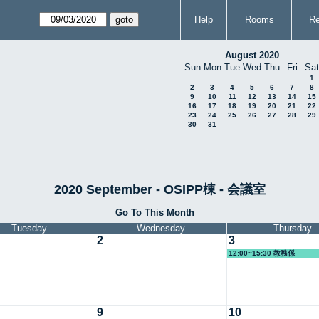
Help
Rooms
Re
August 2020
Sun
Mon
Tue
Wed
Thu
Fri
Sat
1
2
3
4
5
6
7
8
9
10
11
12
13
14
15
16
17
18
19
20
21
22
23
24
25
26
27
28
29
30
31
2020 September - OSIPP棟 - 会議室
Go To This Month
Tuesday
Wednesday
Thursday
2
3
12:00~15:30 教務係
9
10