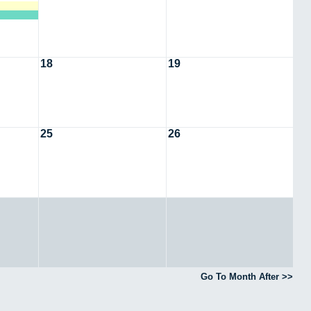
18
19
25
26
Go To Month After >>