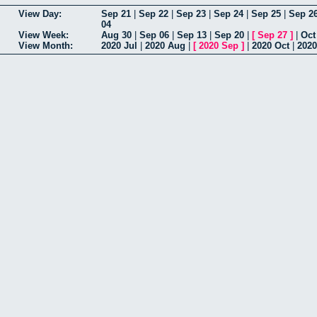
View Day:
Sep 21
|
Sep 22
|
Sep 23
|
Sep 24
|
Sep 25
|
Sep 2
04
View Week:
Aug 30
|
Sep 06
|
Sep 13
|
Sep 20
|
[
Sep 27
]
|
Oct
View Month:
2020 Jul
|
2020 Aug
|
[
2020 Sep
]
|
2020 Oct
|
2020