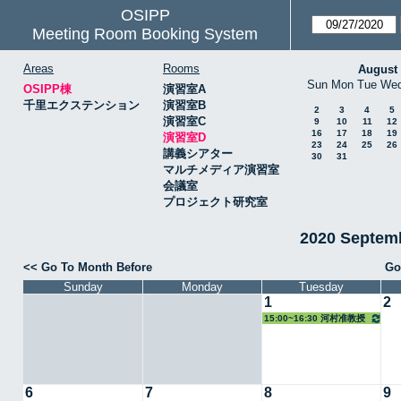
OSIPP
Meeting Room Booking System
Areas
Rooms
August
Sun
Mon
Tue
We
OSIPP棟
演習室A
千里エクステンション
演習室B
2
3
4
5
演習室C
9
10
11
12
16
17
18
19
演習室D
23
24
25
26
講義シアター
30
31
マルチメディア演習室
会議室
プロジェクト研究室
2020 Septe
<< Go To Month Before
Go
Sunday
Monday
Tuesday
1
2
15:00~16:30 河村准教授
6
7
8
9