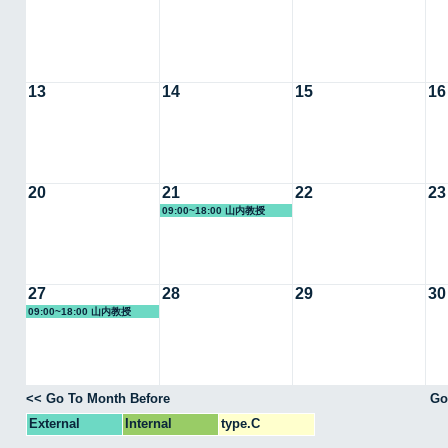
13
14
15
16
20
21
22
23
09:00~18:00 山内教授
27
28
29
30
09:00~18:00 山内教授
<< Go To Month Before
Go
External
Internal
type.C