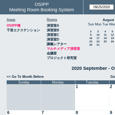
OSIPP
Meeting Room Booking System
Areas
Rooms
August
Sun
Mon
Tue
We
OSIPP棟
演習室A
千里エクステンション
演習室B
2
3
4
5
演習室C
9
10
11
12
16
17
18
19
演習室D
23
24
25
26
講義シアター
30
31
マルチメディア演習室
会議室
プロジェクト研究室
2020 September
<< Go To Month Before
Go
Sunday
Monday
Tuesday
1
2
6
7
8
9