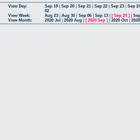
View Day:
Sep 19
|
Sep 20
|
Sep 21
|
Sep 22
|
Sep 23
|
Sep 2
02
View Week:
Aug 23
|
Aug 30
|
Sep 06
|
Sep 13
|
[
Sep 20
]
|
Sep
View Month:
2020 Jul
|
2020 Aug
|
[
2020 Sep
]
|
2020 Oct
|
2020