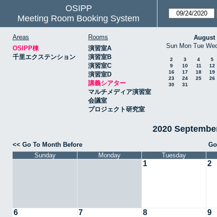
OSIPP
Meeting Room Booking System
Areas
Rooms
August
Sun
Mon
Tue
We
OSIPP棟
演習室A
千里エクステンション
演習室B
2
3
4
5
演習室C
9
10
11
12
16
17
18
19
演習室D
23
24
25
26
講義シアター
30
31
マルチメディア演習室
会議室
プロジェクト研究室
2020 Septemb
<< Go To Month Before
Go
Sunday
Monday
Tuesday
1
2
6
7
8
9