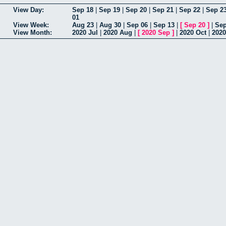
View Day:
Sep 18
|
Sep 19
|
Sep 20
|
Sep 21
|
Sep 22
|
Sep 2
01
View Week:
Aug 23
|
Aug 30
|
Sep 06
|
Sep 13
|
[
Sep 20
]
|
Sep
View Month:
2020 Jul
|
2020 Aug
|
[
2020 Sep
]
|
2020 Oct
|
2020