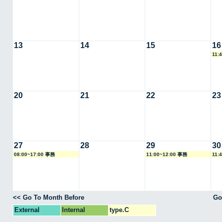
13
14
15
16
11:
室
20
21
22
23
27
28
29
30
08:00~17:00 事務
11:00~12:00 事務
11:
室
<< Go To Month Before
Go
External
Internal
type.C