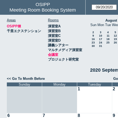
OSIPP
Meeting Room Booking System
Areas
Rooms
August
Sun
Mon
Tue
We
OSIPP棟
演習室A
千里エクステンション
演習室B
2
3
4
5
演習室C
9
10
11
12
16
17
18
19
演習室D
23
24
25
26
講義シアター
30
31
マルチメディア演習室
会議室
プロジェクト研究室
2020 Septe
<< Go To Month Before
Go
Sunday
Monday
Tuesday
1
2
6
7
8
9