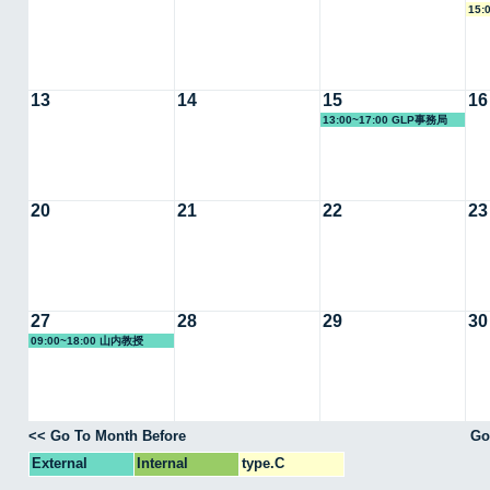
15:
13
14
15
16
13:00~17:00 GLP事務局
20
21
22
23
27
28
29
30
09:00~18:00 山内教授
<< Go To Month Before
Go
External
Internal
type.C