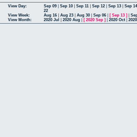
View Day:
Sep 09
|
Sep 10
|
Sep 11
|
Sep 12
|
Sep 13
|
Sep 1
22
View Week:
Aug 16
|
Aug 23
|
Aug 30
|
Sep 06
|
[
Sep 13
]
|
Sep
View Month:
2020 Jul
|
2020 Aug
|
[
2020 Sep
]
|
2020 Oct
|
2020