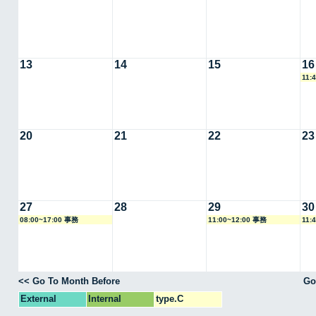
13
14
15
16
11:
室
20
21
22
23
27
28
29
30
08:00~17:00 事務
11:00~12:00 事務
11:
室
<< Go To Month Before
Go
External
Internal
type.C