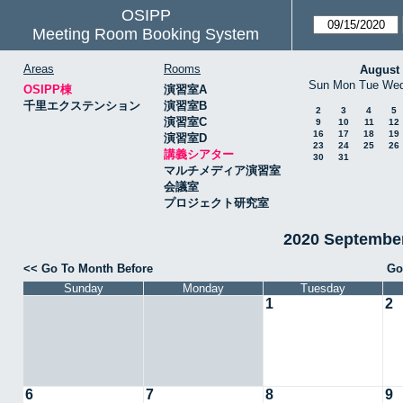
OSIPP
Meeting Room Booking System
Areas
Rooms
August
Sun
Mon
Tue
We
OSIPP棟
演習室A
千里エクステンション
演習室B
2
3
4
5
演習室C
9
10
11
12
16
17
18
19
演習室D
23
24
25
26
講義シアター
30
31
マルチメディア演習室
会議室
プロジェクト研究室
2020 Septemb
<< Go To Month Before
Go
Sunday
Monday
Tuesday
1
2
6
7
8
9