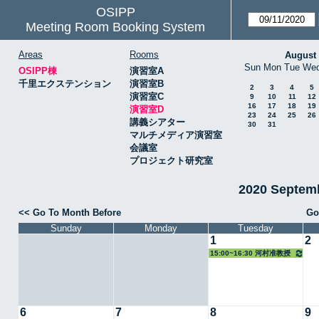
OSIPP
Meeting Room Booking System
Areas
Rooms
August
Sun
Mon
Tue
We
OSIPP棟
演習室A
千里エクステンション
演習室B
2
3
4
5
演習室C
9
10
11
12
16
17
18
19
演習室D
23
24
25
26
講義シアター
30
31
マルチメディア演習室
会議室
プロジェクト研究室
2020 Septe
<< Go To Month Before
Go
Sunday
Monday
Tuesday
1
2
15:00~16:30 河村准教授
6
7
8
9