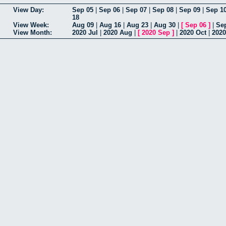
View Day:
Sep 05
|
Sep 06
|
Sep 07
|
Sep 08
|
Sep 09
|
Sep 1
18
View Week:
Aug 09
|
Aug 16
|
Aug 23
|
Aug 30
|
[
Sep 06
]
|
Se
View Month:
2020 Jul
|
2020 Aug
|
[
2020 Sep
]
|
2020 Oct
|
2020