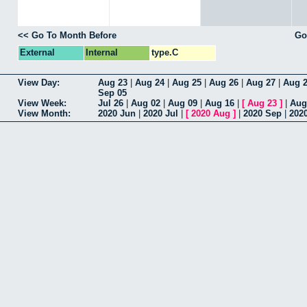
<< Go To Month Before
Go
External
Internal
type.C
View Day:
Aug 23
|
Aug 24
|
Aug 25
|
Aug 26
|
Aug 27
|
Aug 
Sep 05
View Week:
Jul 26
|
Aug 02
|
Aug 09
|
Aug 16
|
[
Aug 23
]
|
Aug
View Month:
2020 Jun
|
2020 Jul
|
[
2020 Aug
]
|
2020 Sep
|
202