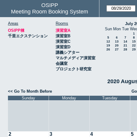
OSIPP
Meeting Room Booking System
Areas
Rooms
July 2
Sun
Mon
Tue
We
OSIPP棟
演習室A
1
千里エクステンション
演習室B
5
6
7
8
演習室C
12
13
14
15
19
20
21
22
演習室D
26
27
28
29
講義シアター
マルチメディア演習室
会議室
プロジェクト研究室
2020 Augu
<< Go To Month Before
Go
Sunday
Monday
Tuesday
2
3
4
5