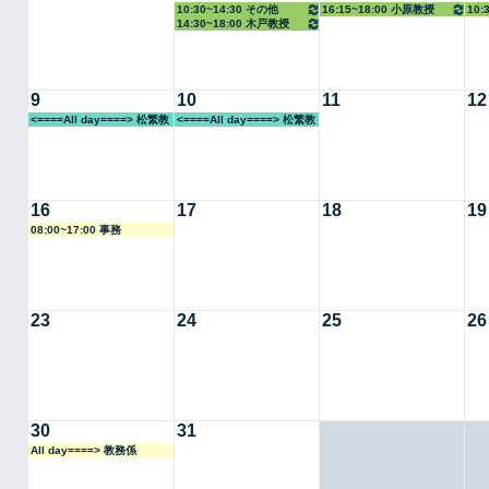
10:30~14:30 その他
16:15~18:00 小原教授
10:
14:30~18:00 木戸教授
准教
9
10
11
12
<====All day====> 松繁教
<====All day====> 松繁教
授
授
16
17
18
19
08:00~17:00 事務
23
24
25
26
30
31
All day====> 教務係