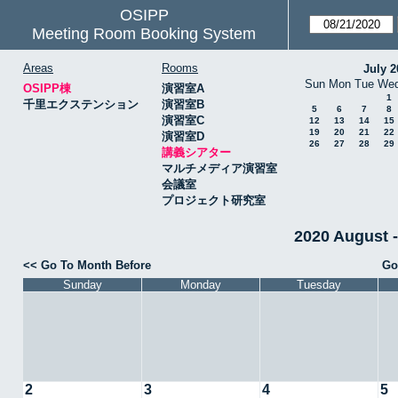
OSIPP
Meeting Room Booking System
Areas
Rooms
July 2
Sun
Mon
Tue
We
OSIPP棟
演習室A
1
千里エクステンション
演習室B
5
6
7
8
演習室C
12
13
14
15
19
20
21
22
演習室D
26
27
28
29
講義シアター
マルチメディア演習室
会議室
プロジェクト研究室
2020 Augus
<< Go To Month Before
Go
Sunday
Monday
Tuesday
2
3
4
5