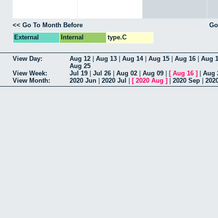
<< Go To Month Before
Go
External
Internal
type.C
View Day:
Aug 12
|
Aug 13
|
Aug 14
|
Aug 15
|
Aug 16
|
Aug 
Aug 25
View Week:
Jul 19
|
Jul 26
|
Aug 02
|
Aug 09
|
[
Aug 16
]
|
Aug 
View Month:
2020 Jun
|
2020 Jul
|
[
2020 Aug
]
|
2020 Sep
|
202