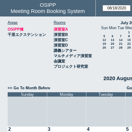
OSIPP
Meeting Room Booking System
Areas
Rooms
July 2
Sun
Mon
Tue
We
OSIPP棟
演習室A
1
千里エクステンション
演習室B
5
6
7
8
演習室C
12
13
14
15
19
20
21
22
演習室D
26
27
28
29
講義シアター
マルチメディア演習室
会議室
プロジェクト研究室
2020 Augu
<< Go To Month Before
Go
Sunday
Monday
Tuesday
2
3
4
5