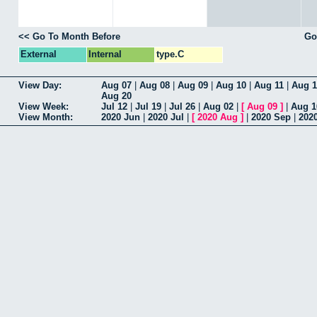
<< Go To Month Before
Go
External
Internal
type.C
View Day:
Aug 07
|
Aug 08
|
Aug 09
|
Aug 10
|
Aug 11
|
Aug 1
Aug 20
View Week:
Jul 12
|
Jul 19
|
Jul 26
|
Aug 02
|
[
Aug 09
]
|
Aug 1
View Month:
2020 Jun
|
2020 Jul
|
[
2020 Aug
]
|
2020 Sep
|
202