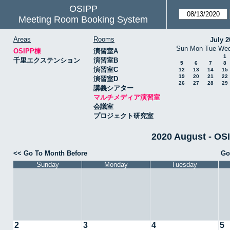
OSIPP
Meeting Room Booking System
Areas
Rooms
July 2
Sun
Mon
Tue
We
OSIPP棟
演習室A
1
千里エクステンション
演習室B
5
6
7
8
演習室C
12
13
14
15
19
20
21
22
演習室D
26
27
28
29
講義シアター
マルチメディア演習室
会議室
プロジェクト研究室
2020 August 
<< Go To Month Before
Go
Sunday
Monday
Tuesday
2
3
4
5