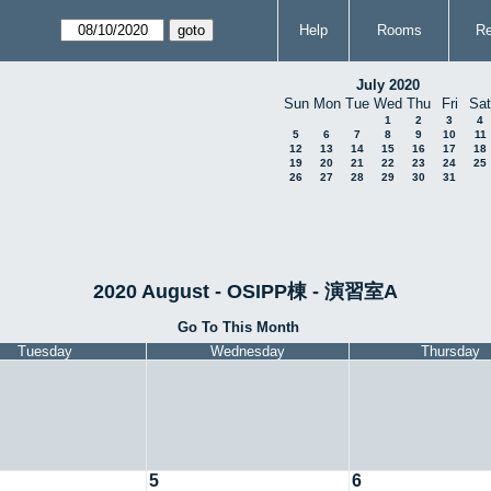
Help
Rooms
Re
July 2020
Sun
Mon
Tue
Wed
Thu
Fri
Sat
1
2
3
4
5
6
7
8
9
10
11
12
13
14
15
16
17
18
19
20
21
22
23
24
25
26
27
28
29
30
31
2020 August - OSIPP棟 - 演習室A
Go To This Month
Tuesday
Wednesday
Thursday
5
6