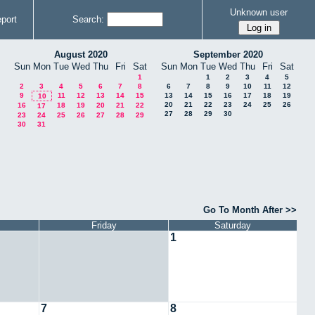
Unknown user
port
Search:
August 2020
September 2020
Sun
Mon
Tue
Wed
Thu
Fri
Sat
Sun
Mon
Tue
Wed
Thu
Fri
Sat
1
1
2
3
4
5
2
3
4
5
6
7
8
6
7
8
9
10
11
12
9
11
12
13
14
15
13
14
15
16
17
18
19
10
20
21
22
23
24
25
26
16
18
19
20
21
22
17
27
28
29
30
23
24
25
26
27
28
29
30
31
Go To Month After >>
Friday
Saturday
1
7
8