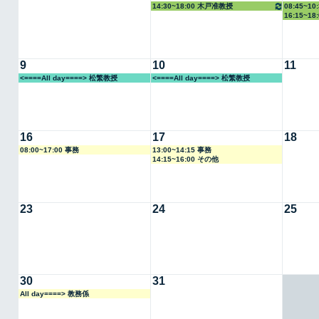
14:30~18:00 木戸准教授
08:45~1
16:15~1
9
10
11
<====All day====> 松繁教授
<====All day====> 松繁教授
16
17
18
08:00~17:00 事務
13:00~14:15 事務
14:15~16:00 その他
23
24
25
30
31
All day====> 教務係