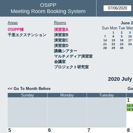
OSIPP
Meeting Room Booking System
Areas
Rooms
June 
Sun
Mon
Tue
We
OSIPP棟
演習室A
1
2
3
千里エクステンション
演習室B
7
8
9
10
演習室C
14
15
16
17
21
22
23
24
演習室D
28
29
30
講義シアター
マルチメディア演習室
会議室
プロジェクト研究室
2020 Jul
<< Go To Month Before
Go
Sunday
Monday
Tuesday
1
14:
16:
5
6
7
8