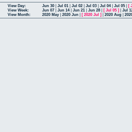
View Day:
Jun 30
|
Jul 01
|
Jul 02
|
Jul 03
|
Jul 04
|
Jul 05
|
[
View Week:
Jun 07
|
Jun 14
|
Jun 21
|
Jun 28
|
[
Jul 05
]
|
Jul 1
View Month:
2020 May
|
2020 Jun
|
[
2020 Jul
]
|
2020 Aug
|
202