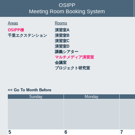
OSIPP
Meeting Room Booking System
Areas
Rooms
OSIPP棟
演習室A
千里エクステンション
演習室B
演習室C
演習室D
講義シアター
マルチメディア演習室
会議室
プロジェクト研究室
<< Go To Month Before
Sunday
Monday
5
6
7