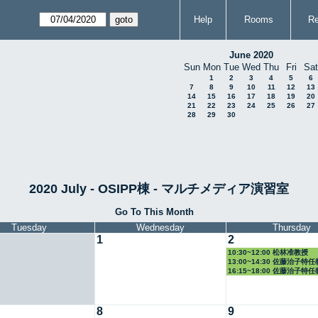
Help
Rooms
Re
June 2020
Sun
Mon
Tue
Wed
Thu
Fri
Sat
1
2
3
4
5
6
7
8
9
10
11
12
13
14
15
16
17
18
19
20
21
22
23
24
25
26
27
28
29
30
2020 July - OSIPP棟 - マルチメディア演習室
Go To This Month
Tuesday
Wednesday
Thursday
1
2
10:30~12:00 松林准教授
13:00~14:30 佐藤治子特
16:15~18:00 佐藤治子特
8
9