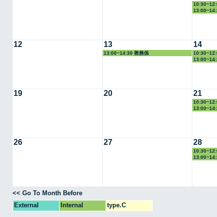
10:30~1
13:00~1
12
13
14
13:00~14:30 教務係
10:30~1
13:00~1
19
20
21
10:30~1
13:00~1
26
27
28
10:30~1
13:00~1
<< Go To Month Before
External
Internal
type.C