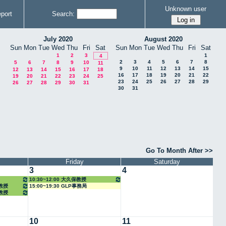
Unknown user
port
Search:
July 2020
August 2020
Sun
Mon
Tue
Wed
Thu
Fri
Sat
Sun
Mon
Tue
Wed
Thu
Fri
Sat
1
2
3
1
4
2
3
4
5
6
7
8
5
6
7
8
9
10
11
9
10
11
12
13
14
15
12
13
14
15
16
17
18
16
17
18
19
20
21
22
19
20
21
22
23
24
25
23
24
25
26
27
28
29
26
27
28
29
30
31
30
31
Go To Month After >>
Friday
Saturday
3
4
10:30~12:00 大久保教授
任教授
15:00~19:30 GLP事務局
任教授
10
11