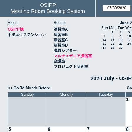
OSIPP
Meeting Room Booking System
Areas
Rooms
June 
Sun
Mon
Tue
We
OSIPP棟
演習室A
1
2
3
千里エクステンション
演習室B
7
8
9
10
演習室C
14
15
16
17
21
22
23
24
演習室D
28
29
30
講義シアター
マルチメディア演習室
会議室
プロジェクト研究室
2020 July -
<< Go To Month Before
Go
Sunday
Monday
Tuesday
1
5
6
7
8