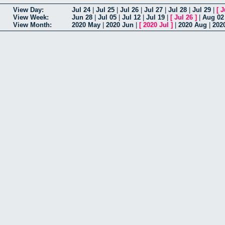
View Day:
Jul 24
|
Jul 25
|
Jul 26
|
Jul 27
|
Jul 28
|
Jul 29
|
[
J
View Week:
Jun 28
|
Jul 05
|
Jul 12
|
Jul 19
|
[
Jul 26
]
|
Aug 02
View Month:
2020 May
|
2020 Jun
|
[
2020 Jul
]
|
2020 Aug
|
202