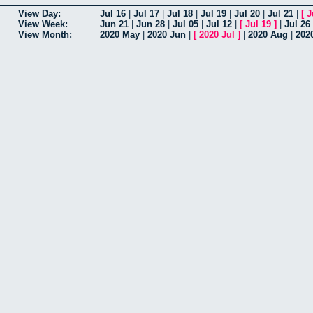
View Day:
Jul 16
|
Jul 17
|
Jul 18
|
Jul 19
|
Jul 20
|
Jul 21
|
[
J
View Week:
Jun 21
|
Jun 28
|
Jul 05
|
Jul 12
|
[
Jul 19
]
|
Jul 26
View Month:
2020 May
|
2020 Jun
|
[
2020 Jul
]
|
2020 Aug
|
202