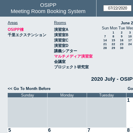
OSIPP
Meeting Room Booking System
Areas
Rooms
June 
Sun
Mon
Tue
We
OSIPP棟
演習室A
1
2
3
千里エクステンション
演習室B
7
8
9
10
演習室C
14
15
16
17
21
22
23
24
演習室D
28
29
30
講義シアター
マルチメディア演習室
会議室
プロジェクト研究室
2020 July -
<< Go To Month Before
Go
Sunday
Monday
Tuesday
1
5
6
7
8