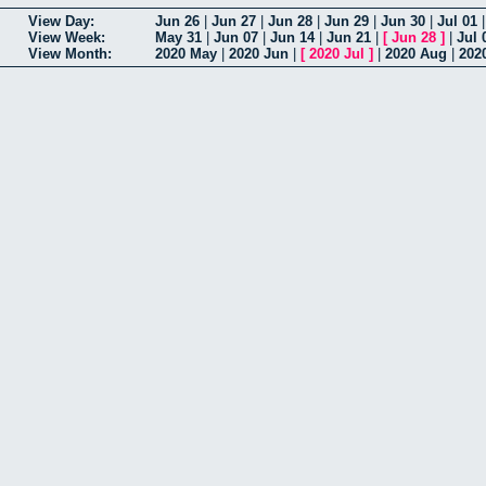
View Day:
Jun 26
|
Jun 27
|
Jun 28
|
Jun 29
|
Jun 30
|
Jul 01
View Week:
May 31
|
Jun 07
|
Jun 14
|
Jun 21
|
[
Jun 28
]
|
Jul 
View Month:
2020 May
|
2020 Jun
|
[
2020 Jul
]
|
2020 Aug
|
202