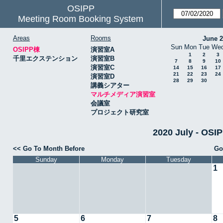
OSIPP
Meeting Room Booking System
Areas
Rooms
June 
Sun
Mon
Tue
We
OSIPP棟
演習室A
1
2
3
千里エクステンション
演習室B
7
8
9
10
演習室C
14
15
16
17
21
22
23
24
演習室D
28
29
30
講義シアター
マルチメディア演習室
会議室
プロジェクト研究室
2020 July -
<< Go To Month Before
Go
Sunday
Monday
Tuesday
1
5
6
7
8