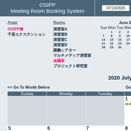
OSIPP
Meeting Room Booking System
Areas
Rooms
June 
Sun
Mon
Tue
We
OSIPP棟
演習室A
1
2
3
千里エクステンション
演習室B
7
8
9
10
演習室C
14
15
16
17
21
22
23
24
演習室D
28
29
30
講義シアター
マルチメディア演習室
会議室
プロジェクト研究室
2020 Ju
<< Go To Month Before
Go
Sunday
Monday
Tuesday
1
10:
5
6
7
8