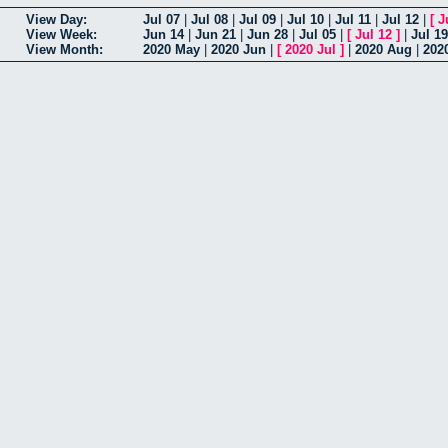
View Day:
Jul 07
|
Jul 08
|
Jul 09
|
Jul 10
|
Jul 11
|
Jul 12
|
[
J
View Week:
Jun 14
|
Jun 21
|
Jun 28
|
Jul 05
|
[
Jul 12
]
|
Jul 19
View Month:
2020 May
|
2020 Jun
|
[
2020 Jul
]
|
2020 Aug
|
202