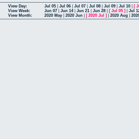
View Day:
Jul 05
|
Jul 06
|
Jul 07
|
Jul 08
|
Jul 09
|
Jul 10
|
[
J
View Week:
Jun 07
|
Jun 14
|
Jun 21
|
Jun 28
|
[
Jul 05
]
|
Jul 1
View Month:
2020 May
|
2020 Jun
|
[
2020 Jul
]
|
2020 Aug
|
202