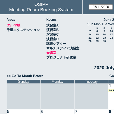
OSIPP
Meeting Room Booking System
Areas
Rooms
June 
Sun
Mon
Tue
We
OSIPP棟
演習室A
1
2
3
千里エクステンション
演習室B
7
8
9
10
演習室C
14
15
16
17
21
22
23
24
演習室D
28
29
30
講義シアター
マルチメディア演習室
会議室
プロジェクト研究室
2020 Ju
<< Go To Month Before
Go
Sunday
Monday
Tuesday
1
10:
5
6
7
8