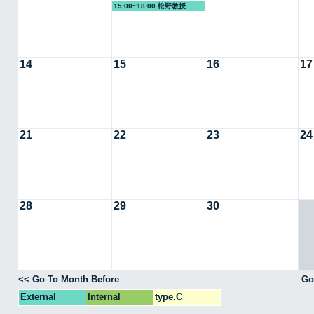
15:00~18:00 松野教授
14
15
16
17
21
22
23
24
28
29
30
<< Go To Month Before
Go
External
Internal
type.C