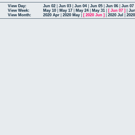
View Day:
Jun 02
|
Jun 03
|
Jun 04
|
Jun 05
|
Jun 06
|
Jun 07
View Week:
May 10
|
May 17
|
May 24
|
May 31
|
[
Jun 07
]
|
Jun
View Month:
2020 Apr
|
2020 May
|
[
2020 Jun
]
|
2020 Jul
|
202