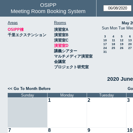
OSIPP
Meeting Room Booking System
Areas
Rooms
May 2
Sun
Mon
Tue
We
OSIPP棟
演習室A
千里エクステンション
演習室B
3
4
5
6
演習室C
10
11
12
13
17
18
19
20
演習室D
24
25
26
27
講義シアター
31
マルチメディア演習室
会議室
プロジェクト研究室
2020 Jun
<< Go To Month Before
Go
Sunday
Monday
Tuesday
1
2
3
7
8
9
10