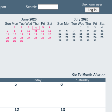
Unknown user
port
Search:
June 2020
July 2020
Sun
Mon
Tue
Wed
Thu
Fri
Sat
Sun
Mon
Tue
Wed
Thu
Fri
Sat
1
2
3
5
6
1
2
3
4
4
5
6
7
8
9
10
11
7
8
9
10
12
13
11
12
13
14
15
16
17
18
14
15
16
17
18
19
20
19
20
21
22
23
24
25
21
22
23
24
25
26
27
26
27
28
29
30
31
28
29
30
Go To Month After >>
Friday
Saturday
5
6
12
13