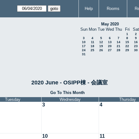
Help
Rooms
Re
May 2020
Sun
Mon
Tue
Wed
Thu
Fri
Sat
1
2
3
4
5
6
7
8
9
10
11
12
13
14
15
16
17
18
19
20
21
22
23
24
25
26
27
28
29
30
31
2020 June - OSIPP棟 - 会議室
Go To This Month
Tuesday
Wednesday
Thursday
3
4
10
11