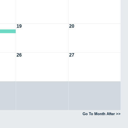
19
20
26
27
Go To Month After >>