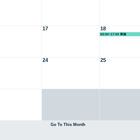
17
18
09:00~17:00 事務
24
25
Go To This Month