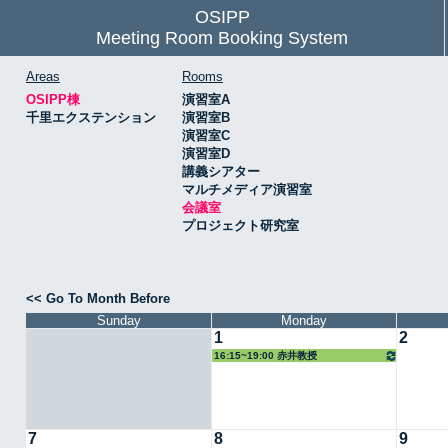
OSIPP
Meeting Room Booking System
Areas
Rooms
OSIPP棟
演習室A
千里エクステンション
演習室B
演習室C
演習室D
講義シアター
マルチメディア演習室
会議室
プロジェクト研究室
<< Go To Month Before
Sunday
Monday
1
2
16:15~19:00 赤井教授
7
8
9