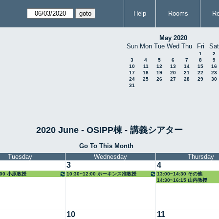
Help
Rooms
Re
May 2020
Sun
Mon
Tue
Wed
Thu
Fri
Sat
1
2
3
4
5
6
7
8
9
10
11
12
13
14
15
16
17
18
19
20
21
22
23
24
25
26
27
28
29
30
31
2020 June - OSIPP棟 - 講義シアター
Go To This Month
Tuesday
Wednesday
Thursday
3
4
8:00 小原教授
10:30~12:00 ホーキンス准教授
13:00~14:30 その他
14:30~16:15 山内教授
10
11