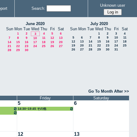
Unknown user
port
Search:
June 2020
July 2020
Sun
Mon
Tue
Wed
Thu
Fri
Sat
Sun
Mon
Tue
Wed
Thu
Fri
Sat
1
2
4
5
6
1
2
3
4
3
5
6
7
8
9
10
11
7
8
9
11
12
13
10
12
13
14
15
16
17
18
14
15
16
17
18
19
20
19
20
21
22
23
24
25
21
22
23
24
25
26
27
26
27
28
29
30
31
28
29
30
Go To Month After >>
Friday
Saturday
5
6
14:30~19:45 その他
12
13