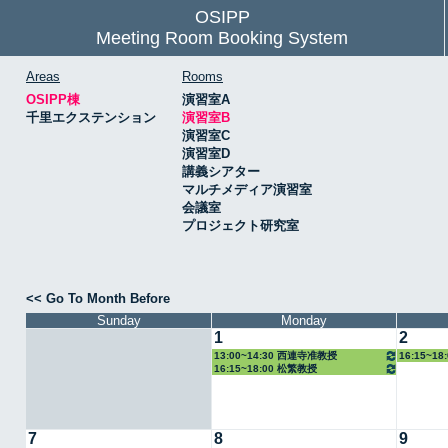
OSIPP
Meeting Room Booking System
Areas
Rooms
OSIPP棟
演習室A
千里エクステンション
演習室B
演習室C
演習室D
講義シアター
マルチメディア演習室
会議室
プロジェクト研究室
<< Go To Month Before
Sunday
Monday
1
2
13:00~14:30 西連寺准教授
16:15~1
16:15~18:00 松繁教授
7
8
9