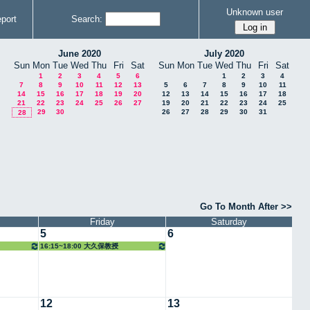
Unknown user
port
Search:
June 2020
July 2020
Sun
Mon
Tue
Wed
Thu
Fri
Sat
Sun
Mon
Tue
Wed
Thu
Fri
Sat
1
2
3
4
5
6
1
2
3
4
7
8
9
10
11
12
13
5
6
7
8
9
10
11
14
15
16
17
18
19
20
12
13
14
15
16
17
18
21
22
23
24
25
26
27
19
20
21
22
23
24
25
29
30
26
27
28
29
30
31
28
Go To Month After >>
Friday
Saturday
5
6
16:15~18:00 大久保教授
12
13