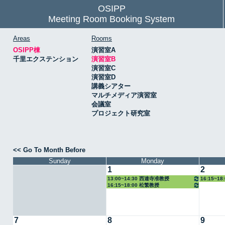
OSIPP
Meeting Room Booking System
Areas
Rooms
OSIPP棟
演習室A
千里エクステンション
演習室B
演習室C
演習室D
講義シアター
マルチメディア演習室
会議室
プロジェクト研究室
<< Go To Month Before
Sunday
Monday
1
2
13:00~14:30 西連寺准教授
16:15~1
16:15~18:00 松繁教授
7
8
9