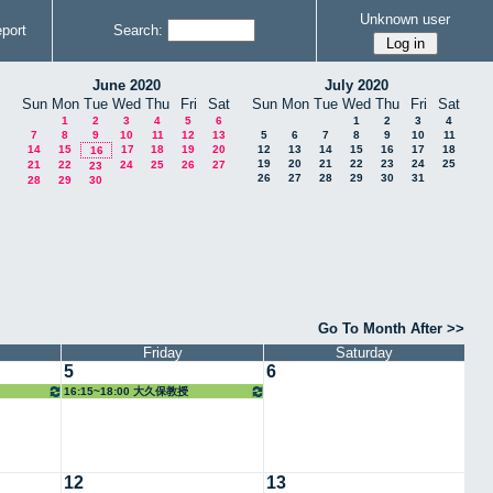
Unknown user
port
Search:
June 2020
July 2020
Sun
Mon
Tue
Wed
Thu
Fri
Sat
Sun
Mon
Tue
Wed
Thu
Fri
Sat
1
2
3
4
5
6
1
2
3
4
7
8
9
10
11
12
13
5
6
7
8
9
10
11
14
15
17
18
19
20
12
13
14
15
16
17
18
16
19
20
21
22
23
24
25
21
22
24
25
26
27
23
26
27
28
29
30
31
28
29
30
Go To Month After >>
Friday
Saturday
5
6
16:15~18:00 大久保教授
12
13