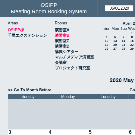
OSIPP
Meeting Room Booking System
Areas
Rooms
April 
Sun
Mon
Tue
We
OSIPP棟
演習室A
1
千里エクステンション
演習室B
5
6
7
8
演習室C
12
13
14
15
19
20
21
22
演習室D
26
27
28
29
講義シアター
マルチメディア演習室
会議室
プロジェクト研究室
2020 May
<< Go To Month Before
Go
Sunday
Monday
Tuesday
3
4
5
6