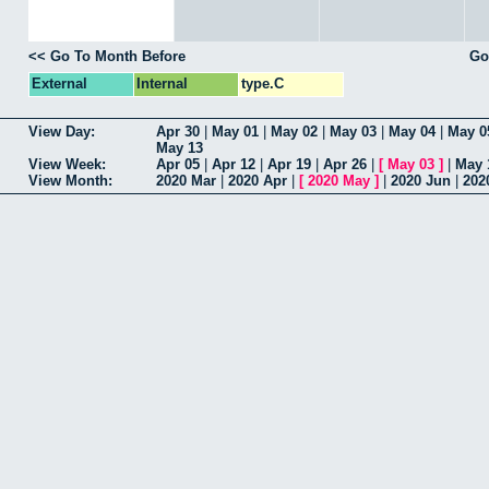
<< Go To Month Before
Go
External
Internal
type.C
View Day:
Apr 30
|
May 01
|
May 02
|
May 03
|
May 04
|
May 0
May 13
View Week:
Apr 05
|
Apr 12
|
Apr 19
|
Apr 26
|
[
May 03
]
|
May 
View Month:
2020 Mar
|
2020 Apr
|
[
2020 May
]
|
2020 Jun
|
202