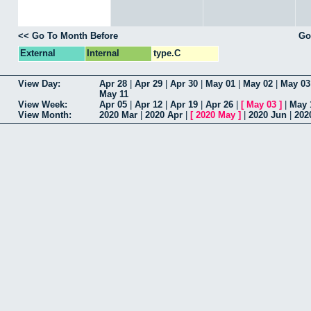
<< Go To Month Before
Go
External
Internal
type.C
View Day:
Apr 28
|
Apr 29
|
Apr 30
|
May 01
|
May 02
|
May 03
May 11
View Week:
Apr 05
|
Apr 12
|
Apr 19
|
Apr 26
|
[
May 03
]
|
May 
View Month:
2020 Mar
|
2020 Apr
|
[
2020 May
]
|
2020 Jun
|
202