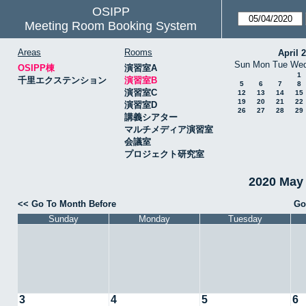
OSIPP
Meeting Room Booking System
Areas
Rooms
April 
Sun
Mon
Tue
We
OSIPP棟
演習室A
1
千里エクステンション
演習室B
5
6
7
8
演習室C
12
13
14
15
19
20
21
22
演習室D
26
27
28
29
講義シアター
マルチメディア演習室
会議室
プロジェクト研究室
2020 May
<< Go To Month Before
Go
Sunday
Monday
Tuesday
3
4
5
6