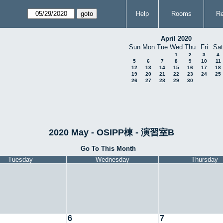
Help
Rooms
Re
April 2020
Sun
Mon
Tue
Wed
Thu
Fri
Sat
1
2
3
4
5
6
7
8
9
10
11
12
13
14
15
16
17
18
19
20
21
22
23
24
25
26
27
28
29
30
2020 May - OSIPP棟 - 演習室B
Go To This Month
Tuesday
Wednesday
Thursday
6
7