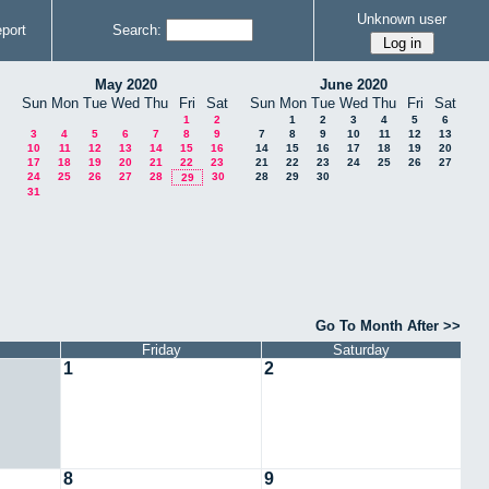
Unknown user
port
Search:
May 2020
June 2020
Sun
Mon
Tue
Wed
Thu
Fri
Sat
Sun
Mon
Tue
Wed
Thu
Fri
Sat
1
2
1
2
3
4
5
6
3
4
5
6
7
8
9
7
8
9
10
11
12
13
10
11
12
13
14
15
16
14
15
16
17
18
19
20
17
18
19
20
21
22
23
21
22
23
24
25
26
27
24
25
26
27
28
30
28
29
30
29
31
Go To Month After >>
Friday
Saturday
1
2
8
9