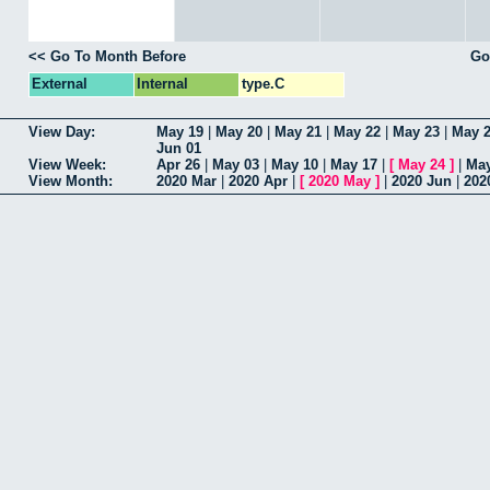
<< Go To Month Before
Go
External
Internal
type.C
View Day:
May 19
|
May 20
|
May 21
|
May 22
|
May 23
|
May 
Jun 01
View Week:
Apr 26
|
May 03
|
May 10
|
May 17
|
[
May 24
]
|
May
View Month:
2020 Mar
|
2020 Apr
|
[
2020 May
]
|
2020 Jun
|
202