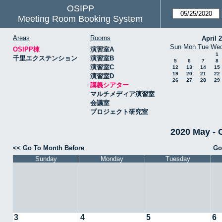
OSIPP
Meeting Room Booking System
Areas
Rooms
April 
Sun
Mon
Tue
We
OSIPP棟
演習室A
1
千里エクステンション
演習室B
5
6
7
8
演習室C
12
13
14
15
19
20
21
22
演習室D
26
27
28
29
講義シアター
マルチメディア演習室
会議室
プロジェクト研究室
2020 May 
<< Go To Month Before
Go
Sunday
Monday
Tuesday
3
4
5
6