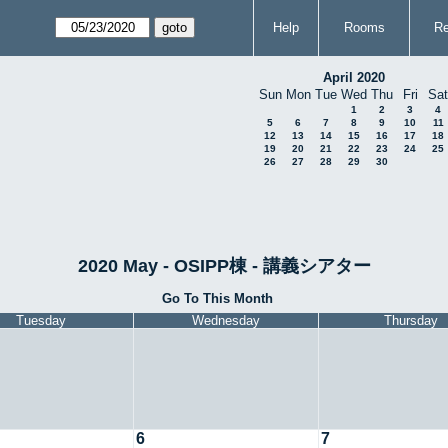
Help
Rooms
Re
April 2020
Sun
Mon
Tue
Wed
Thu
Fri
Sat
1
2
3
4
5
6
7
8
9
10
11
12
13
14
15
16
17
18
19
20
21
22
23
24
25
26
27
28
29
30
2020 May - OSIPP棟 - 講義シアター
Go To This Month
Tuesday
Wednesday
Thursday
6
7