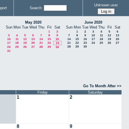
Unknown user
port
Search:
May 2020
June 2020
Sun
Mon
Tue
Wed
Thu
Fri
Sat
Sun
Mon
Tue
Wed
Thu
Fri
Sat
1
2
1
2
3
4
5
6
3
4
5
6
7
8
9
7
8
9
10
11
12
13
10
11
12
13
14
15
16
14
15
16
17
18
19
20
17
18
19
20
21
22
21
22
23
24
25
26
27
23
28
29
30
24
25
26
27
28
29
30
31
Go To Month After >>
Friday
Saturday
1
2
8
9